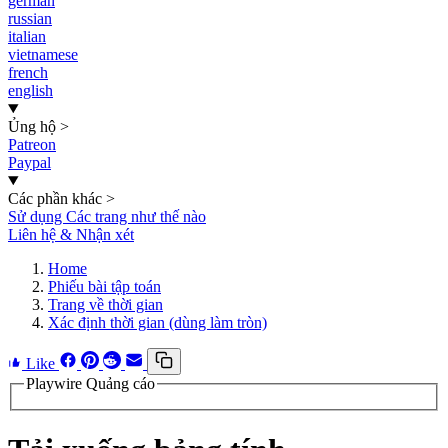
german
russian
italian
vietnamese
french
english
Ủng hộ
>
Patreon
Paypal
Các phần khác
>
Sử dụng Các trang như thế nào
Liên hệ & Nhận xét
Home
Phiếu bài tập toán
Trang về thời gian
Xác định thời gian (dùng làm tròn)
Like
Playwire Quảng cáo