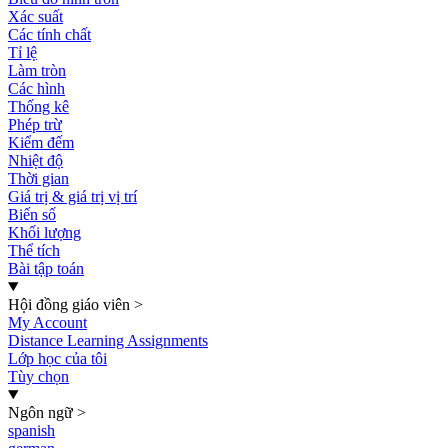
Xác suất
Các tính chất
Tỉ lệ
Làm tròn
Các hình
Thống kê
Phép trừ
Kiểm đếm
Nhiệt độ
Thời gian
Giá trị & giá trị vị trí
Biến số
Khối lượng
Thể tích
Bài tập toán
Hội đồng giáo viên
>
My Account
Distance Learning Assignments
Lớp học của tôi
Tùy chọn
Ngôn ngữ
>
spanish