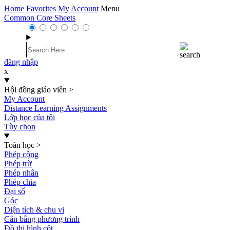
Home
Favorites
My Account
Menu
Common Core Sheets
đăng nhập
x
Hội đồng giáo viên
>
My Account
Distance Learning Assignments
Lớp học của tôi
Tùy chọn
Toán học
>
Phép cộng
Phép trừ
Phép nhân
Phép chia
Đại số
Góc
Diện tích & chu vi
Cân bằng phương trình
Đồ thị hình cột