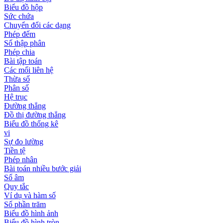
Biểu đồ hộp
Sức chứa
Chuyển đổi các dạng
Phép đếm
Số thập phân
Phép chia
Bài tập toán
Các mối liên hệ
Thừa số
Phân số
Hệ trục
Đường thẳng
Đồ thị đường thẳng
Biểu đồ thống kê
vi
Sự đo lường
Tiền tệ
Phép nhân
Bài toán nhiều bước giải
Số âm
Quy tắc
Ví dụ và hàm số
Số phần trăm
Biểu đồ hình ảnh
Biểu đồ hình tròn