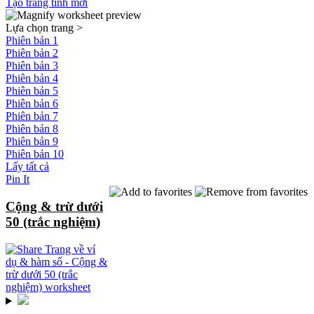
Tạo trang tính mới
Lựa chọn trang
>
Phiên bản 1
Phiên bản 2
Phiên bản 3
Phiên bản 4
Phiên bản 5
Phiên bản 6
Phiên bản 7
Phiên bản 8
Phiên bản 9
Phiên bản 10
Lấy tất cả
Pin It
Cộng & trừ dưới
50 (trắc nghiệm)