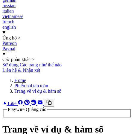
german
russian
italian
vietnamese
french
english
Ủng hộ
>
Patreon
Paypal
Các phần khác
>
Sử dụng Các trang như thế nào
Liên hệ & Nhận xét
Home
Phiếu bài tập toán
Trang về ví dụ & hàm số
Like
Playwire Quảng cáo
Trang về ví dụ & hàm số