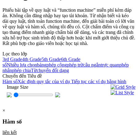
Phiếu bài tập về quy luật và “function machine” miễn phí kèm đáp
án. Không cần đăng nhập hay tạo tài khoản. Từ nhận biết và kéo
dài quy luật, tính toán function machine, đến giải bài toán có lời văn
về quy luật và hàm số, chúng tôi đều có. Cột chấm điểm và công cụ
tạo thang điểm nhanh giúp chấm bài dễ dàng, và các trang đã chỉnh
sửa hỗ trợ học sinh trình độ thấp hơn hoặc khi mới giới thiệu chủ đề.
Rất phù hợp cho giáo viên hoặc học tại nhà.
Lọc theo lớp
3rd Grade
4th Grade
5th Grade
6th Grade
số
Nhiều lựa chọn
bảng
phép cộng
phép trừ
câu ngắn
trực quan
phép
nhân
phép chia
Từ
chuyển đổi dạng
Chuyển đến Tiêu đề
Hàm số
Xác định quy tắc của ví dụ
Tiếp tục các ví dụ bằng hình
Image Size
×
Hàm số
liên kết