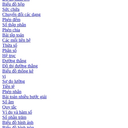
Biểu đồ hộp
Sức chứa
Chuyển đổi các dạng
Phép đếm
Số thập phân
Phép chia
Bài tập toán
Các mối liên hệ
Thừa số
Phân số
Hệ trục
Đường thẳng
Đồ thị đường thẳng
Biểu đồ thống kê
vi
Sự đo lường
Tiền tệ
Phép nhân
Bài toán nhiều bước giải
Số âm
Quy tắc
Ví dụ và hàm số
Số phần trăm
Biểu đồ hình ảnh
Biểu đồ hình tròn