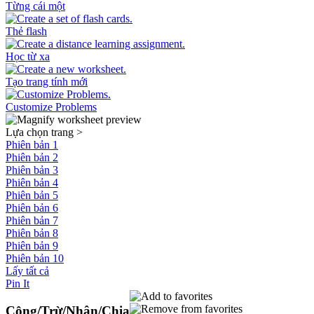
Từng cái một
Thẻ flash
Học từ xa
Tạo trang tính mới
Customize Problems
Lựa chọn trang
>
Phiên bản 1
Phiên bản 2
Phiên bản 3
Phiên bản 4
Phiên bản 5
Phiên bản 6
Phiên bản 7
Phiên bản 8
Phiên bản 9
Phiên bản 10
Lấy tất cả
Pin It
Cộng/Trừ/Nhân/Chia