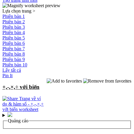
Tạo trang tính mới
Lựa chọn trang
>
Phiên bản 1
Phiên bản 2
Phiên bản 3
Phiên bản 4
Phiên bản 5
Phiên bản 6
Phiên bản 7
Phiên bản 8
Phiên bản 9
Phiên bản 10
Lấy tất cả
Pin It
+,-,×,÷ với biến
Quảng cáo