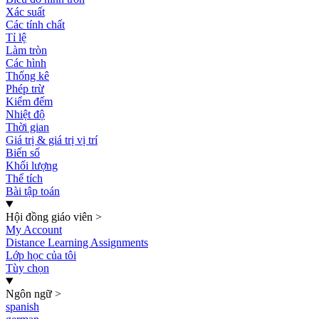
Xác suất
Các tính chất
Tỉ lệ
Làm tròn
Các hình
Thống kê
Phép trừ
Kiểm đếm
Nhiệt độ
Thời gian
Giá trị & giá trị vị trí
Biến số
Khối lượng
Thể tích
Bài tập toán
Hội đồng giáo viên
>
My Account
Distance Learning Assignments
Lớp học của tôi
Tùy chọn
Ngôn ngữ
>
spanish