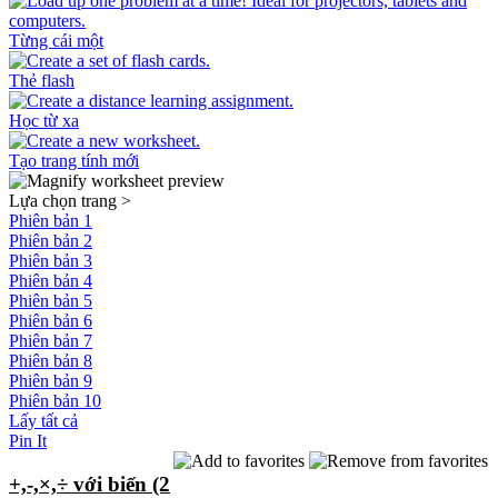
Từng cái một
Thẻ flash
Học từ xa
Tạo trang tính mới
Lựa chọn trang
>
Phiên bản 1
Phiên bản 2
Phiên bản 3
Phiên bản 4
Phiên bản 5
Phiên bản 6
Phiên bản 7
Phiên bản 8
Phiên bản 9
Phiên bản 10
Lấy tất cả
Pin It
+,-,×,÷ với biến (2