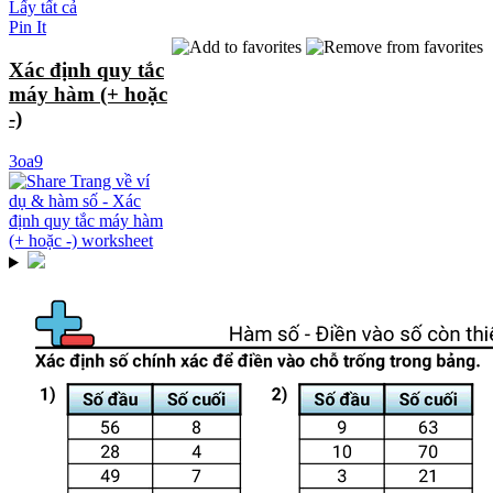
Lấy tất cả
Pin It
Xác định quy tắc
máy hàm (+ hoặc
-)
3oa9