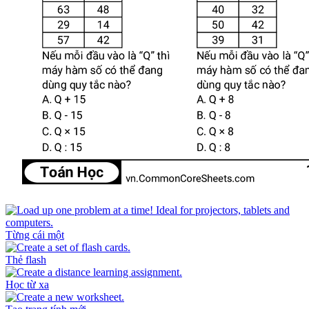
Từng cái một
Thẻ flash
Học từ xa