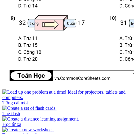
Từng cái một
Thẻ flash
Học từ xa