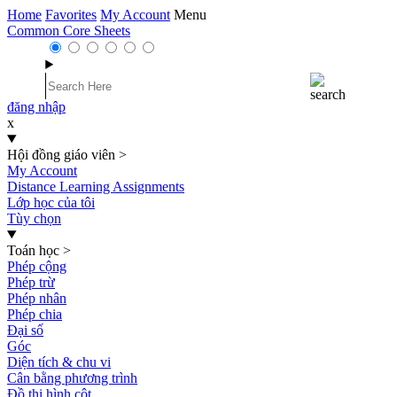
Home
Favorites
My Account
Menu
Common Core Sheets
đăng nhập
x
Hội đồng giáo viên
>
My Account
Distance Learning Assignments
Lớp học của tôi
Tùy chọn
Toán học
>
Phép cộng
Phép trừ
Phép nhân
Phép chia
Đại số
Góc
Diện tích & chu vi
Cân bằng phương trình
Đồ thị hình cột