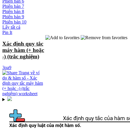
Phiên bản 6
Phiên bản 7
Phiên bản 8
Phiên bản 9
Phiên bản 10
Lấy tất cả
Pin It
Xác định quy tắc
máy hàm (+ hoặc
-) (trắc nghiệm)
3oa9