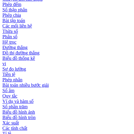
Phép đếm
Số thập phân
Phép chia
Bài tập toán
Các mối liên hệ
Thừa số
Phân số
Hệ trục
Đường thẳng
Đồ thị đường thẳng
Biểu đồ thống kê
vi
Sự đo lường
Tiền tệ
Phép nhân
Bài toán nhiều bước giải
Số âm
Quy tắc
Ví dụ và hàm số
Số phần trăm
Biểu đồ hình ảnh
Biểu đồ hình tròn
Xác suất
Các tính chất
Tỉ lệ