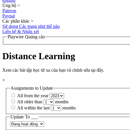
english
Ủng hộ
>
Patreon
Paypal
Các phần khác
>
Sử dụng Các trang như thế nào
Liên hệ & Nhận xét
Playwire Quảng cáo
Distance Learning
Xem các bài tập học từ xa của bạn và chỉnh sửa tại đây.
×
Assignments to Update
All from the year
All older than
months
All within the last
months
Update To ___