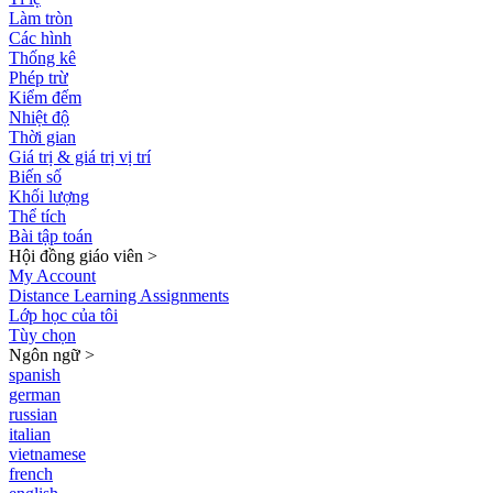
Làm tròn
Các hình
Thống kê
Phép trừ
Kiểm đếm
Nhiệt độ
Thời gian
Giá trị & giá trị vị trí
Biến số
Khối lượng
Thể tích
Bài tập toán
Hội đồng giáo viên
>
My Account
Distance Learning Assignments
Lớp học của tôi
Tùy chọn
Ngôn ngữ
>
spanish
german
russian
italian
vietnamese
french