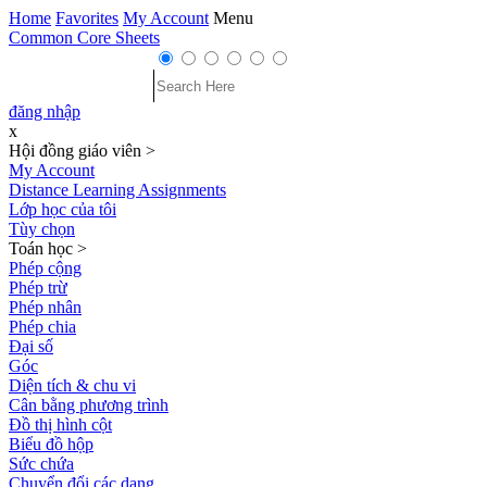
Home
Favorites
My Account
Menu
Common Core Sheets
đăng nhập
x
Hội đồng giáo viên
>
My Account
Distance Learning Assignments
Lớp học của tôi
Tùy chọn
Toán học
>
Phép cộng
Phép trừ
Phép nhân
Phép chia
Đại số
Góc
Diện tích & chu vi
Cân bằng phương trình
Đồ thị hình cột
Biểu đồ hộp
Sức chứa
Chuyển đổi các dạng