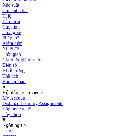
Xác suất
Các tính chất
Tỉ lệ
Làm tròn
Các hình
Thống kê
Phép trừ
Kiểm đếm
Nhiệt độ
Thời gian
Giá trị & giá trị vị trí
Biến số
Khối lượng
Thể tích
Bài tập toán
Hội đồng giáo viên
>
My Account
Distance Learning Assignments
Lớp học của tôi
Tùy chọn
Ngôn ngữ
>
spanish