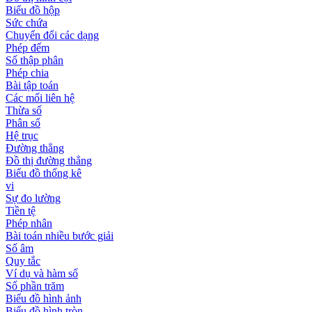
Biểu đồ hộp
Sức chứa
Chuyển đổi các dạng
Phép đếm
Số thập phân
Phép chia
Bài tập toán
Các mối liên hệ
Thừa số
Phân số
Hệ trục
Đường thẳng
Đồ thị đường thẳng
Biểu đồ thống kê
vi
Sự đo lường
Tiền tệ
Phép nhân
Bài toán nhiều bước giải
Số âm
Quy tắc
Ví dụ và hàm số
Số phần trăm
Biểu đồ hình ảnh
Biểu đồ hình tròn