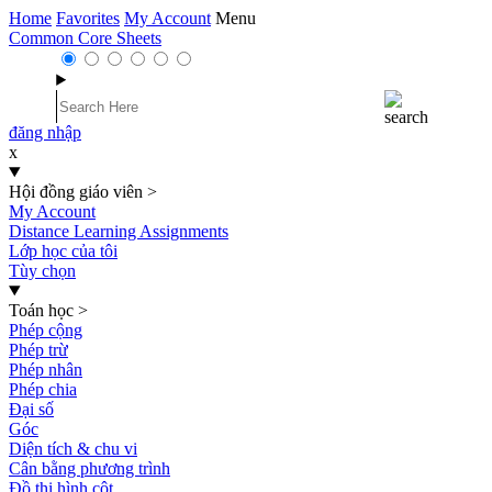
Home
Favorites
My Account
Menu
Common Core Sheets
đăng nhập
x
Hội đồng giáo viên
>
My Account
Distance Learning Assignments
Lớp học của tôi
Tùy chọn
Toán học
>
Phép cộng
Phép trừ
Phép nhân
Phép chia
Đại số
Góc
Diện tích & chu vi
Cân bằng phương trình
Đồ thị hình cột