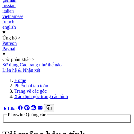
german
russian
italian
vietnamese
french
english
Ủng hộ
>
Patreon
Paypal
Các phần khác
>
Sử dụng Các trang như thế nào
Liên hệ & Nhận xét
Home
Phiếu bài tập toán
Trang về các góc
Xác định góc trong các hình
Like
Playwire Quảng cáo