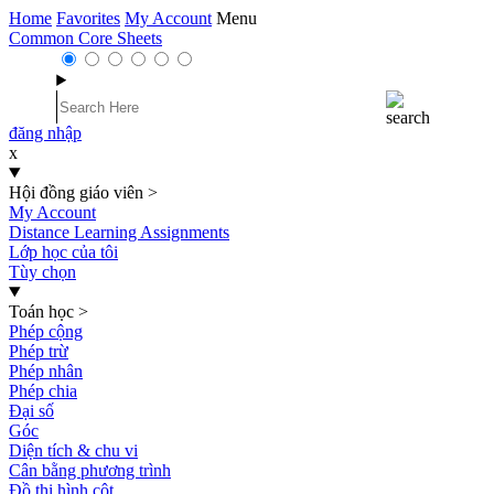
Home
Favorites
My Account
Menu
Common Core Sheets
đăng nhập
x
Hội đồng giáo viên
>
My Account
Distance Learning Assignments
Lớp học của tôi
Tùy chọn
Toán học
>
Phép cộng
Phép trừ
Phép nhân
Phép chia
Đại số
Góc
Diện tích & chu vi
Cân bằng phương trình
Đồ thị hình cột