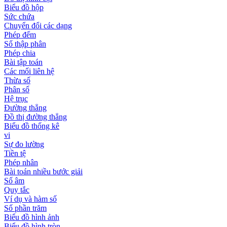
Biểu đồ hộp
Sức chứa
Chuyển đổi các dạng
Phép đếm
Số thập phân
Phép chia
Bài tập toán
Các mối liên hệ
Thừa số
Phân số
Hệ trục
Đường thẳng
Đồ thị đường thẳng
Biểu đồ thống kê
vi
Sự đo lường
Tiền tệ
Phép nhân
Bài toán nhiều bước giải
Số âm
Quy tắc
Ví dụ và hàm số
Số phần trăm
Biểu đồ hình ảnh
Biểu đồ hình tròn