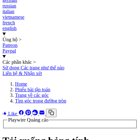
german
russian
italian
vietnamese
french
english
Ủng hộ
>
Patreon
Paypal
Các phần khác
>
Sử dụng Các trang như thế nào
Liên hệ & Nhận xét
Home
Phiếu bài tập toán
Trang về các góc
Tìm góc trong đường tròn
Like
Playwire Quảng cáo