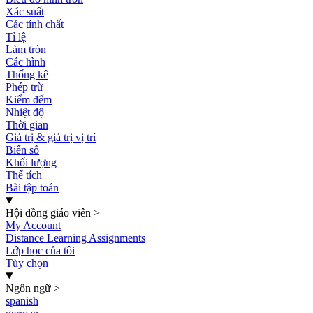
Xác suất
Các tính chất
Tỉ lệ
Làm tròn
Các hình
Thống kê
Phép trừ
Kiểm đếm
Nhiệt độ
Thời gian
Giá trị & giá trị vị trí
Biến số
Khối lượng
Thể tích
Bài tập toán
Hội đồng giáo viên
>
My Account
Distance Learning Assignments
Lớp học của tôi
Tùy chọn
Ngôn ngữ
>
spanish