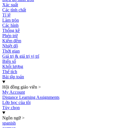
Xác suất
Các tính chất
Tỉ lệ
Làm tròn
Các hình
Thống kê
Phép trừ
Kiểm đếm
Nhiệt độ
Thời gian
Giá trị & giá trị vị trí
Biến số
Khối lượng
Thể tích
Bài tập toán
Hội đồng giáo viên
>
My Account
Distance Learning Assignments
Lớp học của tôi
Tùy chọn
Ngôn ngữ
>
spanish