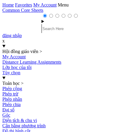
Home
Favorites
My Account
Menu
Common Core Sheets
đăng nhập
x
Hội đồng giáo viên
>
My Account
Distance Learning Assignments
Lớp học của tôi
Tùy chọn
Toán học
>
Phép cộng
Phép trừ
Phép nhân
Phép chia
Đại số
Góc
Diện tích & chu vi
Cân bằng phương trình
Đồ thị hình cột