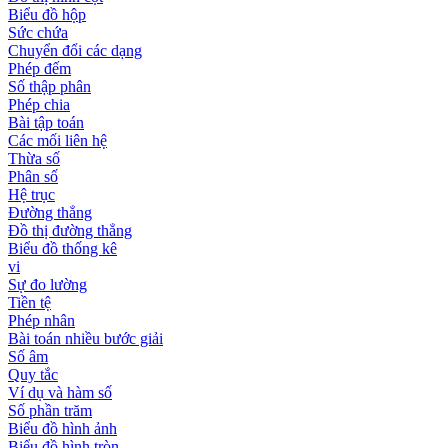
Biểu đồ hộp
Sức chứa
Chuyển đổi các dạng
Phép đếm
Số thập phân
Phép chia
Bài tập toán
Các mối liên hệ
Thừa số
Phân số
Hệ trục
Đường thẳng
Đồ thị đường thẳng
Biểu đồ thống kê
vi
Sự đo lường
Tiền tệ
Phép nhân
Bài toán nhiều bước giải
Số âm
Quy tắc
Ví dụ và hàm số
Số phần trăm
Biểu đồ hình ảnh
Biểu đồ hình tròn