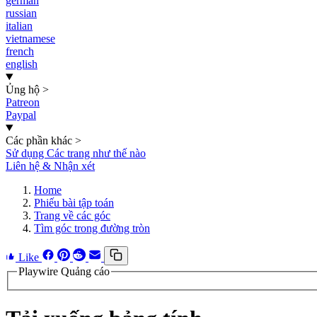
german
russian
italian
vietnamese
french
english
Ủng hộ
>
Patreon
Paypal
Các phần khác
>
Sử dụng Các trang như thế nào
Liên hệ & Nhận xét
Home
Phiếu bài tập toán
Trang về các góc
Tìm góc trong đường tròn
Like
Playwire Quảng cáo