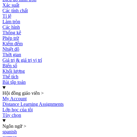
Xác suất
Các tính chất
Tỉ lệ
Làm tròn
Các hình
Thống kê
Phép trừ
Kiểm đếm
Nhiệt độ
Thời gian
Giá trị & giá trị vị trí
Biến số
Khối lượng
Thể tích
Bài tập toán
Hội đồng giáo viên
>
My Account
Distance Learning Assignments
Lớp học của tôi
Tùy chọn
Ngôn ngữ
>
spanish