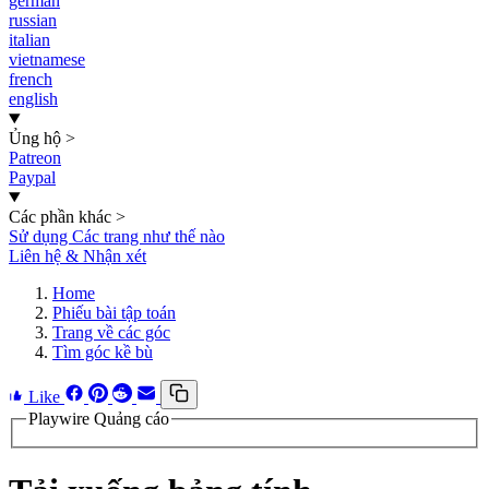
german
russian
italian
vietnamese
french
english
Ủng hộ
>
Patreon
Paypal
Các phần khác
>
Sử dụng Các trang như thế nào
Liên hệ & Nhận xét
Home
Phiếu bài tập toán
Trang về các góc
Tìm góc kề bù
Like
Playwire Quảng cáo