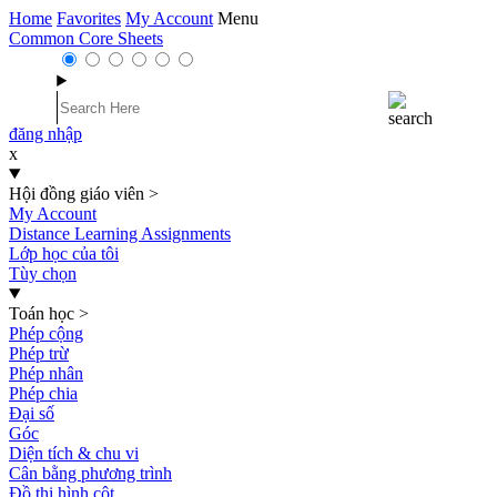
Home
Favorites
My Account
Menu
Common Core Sheets
đăng nhập
x
Hội đồng giáo viên
>
My Account
Distance Learning Assignments
Lớp học của tôi
Tùy chọn
Toán học
>
Phép cộng
Phép trừ
Phép nhân
Phép chia
Đại số
Góc
Diện tích & chu vi
Cân bằng phương trình
Đồ thị hình cột