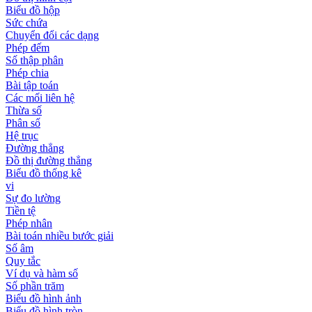
Biểu đồ hộp
Sức chứa
Chuyển đổi các dạng
Phép đếm
Số thập phân
Phép chia
Bài tập toán
Các mối liên hệ
Thừa số
Phân số
Hệ trục
Đường thẳng
Đồ thị đường thẳng
Biểu đồ thống kê
vi
Sự đo lường
Tiền tệ
Phép nhân
Bài toán nhiều bước giải
Số âm
Quy tắc
Ví dụ và hàm số
Số phần trăm
Biểu đồ hình ảnh
Biểu đồ hình tròn