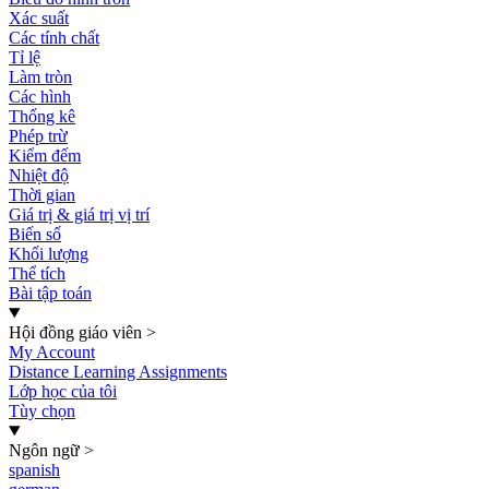
Xác suất
Các tính chất
Tỉ lệ
Làm tròn
Các hình
Thống kê
Phép trừ
Kiểm đếm
Nhiệt độ
Thời gian
Giá trị & giá trị vị trí
Biến số
Khối lượng
Thể tích
Bài tập toán
Hội đồng giáo viên
>
My Account
Distance Learning Assignments
Lớp học của tôi
Tùy chọn
Ngôn ngữ
>
spanish