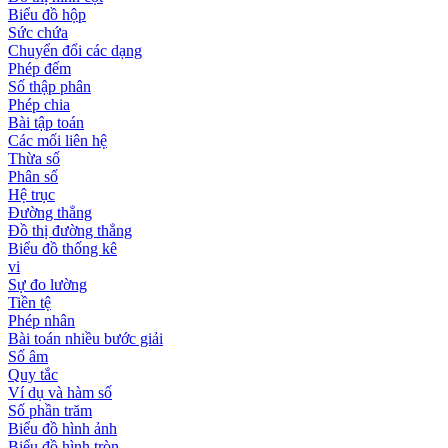
Biểu đồ hộp
Sức chứa
Chuyển đổi các dạng
Phép đếm
Số thập phân
Phép chia
Bài tập toán
Các mối liên hệ
Thừa số
Phân số
Hệ trục
Đường thẳng
Đồ thị đường thẳng
Biểu đồ thống kê
vi
Sự đo lường
Tiền tệ
Phép nhân
Bài toán nhiều bước giải
Số âm
Quy tắc
Ví dụ và hàm số
Số phần trăm
Biểu đồ hình ảnh
Biểu đồ hình tròn