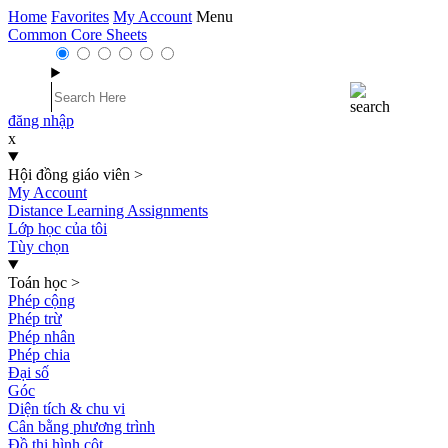
Home
Favorites
My Account
Menu
Common Core Sheets
đăng nhập
x
Hội đồng giáo viên
>
My Account
Distance Learning Assignments
Lớp học của tôi
Tùy chọn
Toán học
>
Phép cộng
Phép trừ
Phép nhân
Phép chia
Đại số
Góc
Diện tích & chu vi
Cân bằng phương trình
Đồ thị hình cột