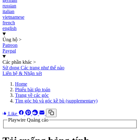
german
russian
italian
vietnamese
french
english
Ủng hộ
>
Patreon
Paypal
Các phần khác
>
Sử dụng Các trang như thế nào
Liên hệ & Nhận xét
Home
Phiếu bài tập toán
Trang về các góc
Tìm góc bù và góc kề bù (supplementary)
Like
Playwire Quảng cáo