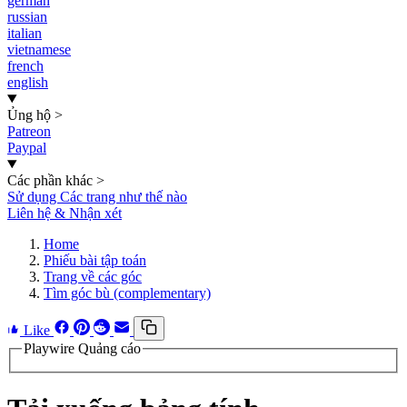
german
russian
italian
vietnamese
french
english
Ủng hộ
>
Patreon
Paypal
Các phần khác
>
Sử dụng Các trang như thế nào
Liên hệ & Nhận xét
Home
Phiếu bài tập toán
Trang về các góc
Tìm góc bù (complementary)
Like
Playwire Quảng cáo