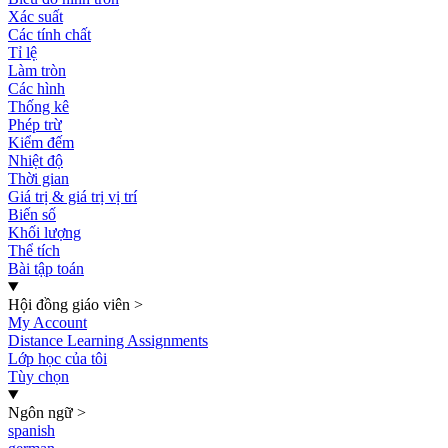
Xác suất
Các tính chất
Tỉ lệ
Làm tròn
Các hình
Thống kê
Phép trừ
Kiểm đếm
Nhiệt độ
Thời gian
Giá trị & giá trị vị trí
Biến số
Khối lượng
Thể tích
Bài tập toán
Hội đồng giáo viên
>
My Account
Distance Learning Assignments
Lớp học của tôi
Tùy chọn
Ngôn ngữ
>
spanish