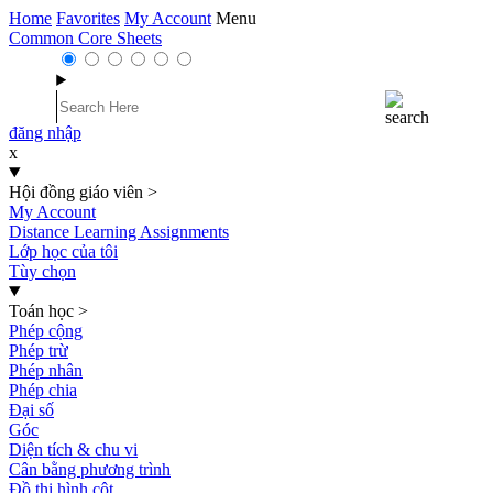
Home
Favorites
My Account
Menu
Common Core Sheets
đăng nhập
x
Hội đồng giáo viên
>
My Account
Distance Learning Assignments
Lớp học của tôi
Tùy chọn
Toán học
>
Phép cộng
Phép trừ
Phép nhân
Phép chia
Đại số
Góc
Diện tích & chu vi
Cân bằng phương trình
Đồ thị hình cột