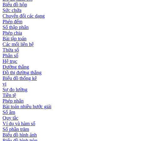
Biểu đồ hộp
Sức chứa
Chuyển đổi các dạng
Phép đếm
Số thập phân
Phép chia
Bài tập toán
Các mối liên hệ
Thừa số
Phân số
Hệ trục
Đường thẳng
Đồ thị đường thẳng
Biểu đồ thống kê
vi
Sự đo lường
Tiền tệ
Phép nhân
Bài toán nhiều bước giải
Số âm
Quy tắc
Ví dụ và hàm số
Số phần trăm
Biểu đồ hình ảnh
Biểu đồ hình tròn