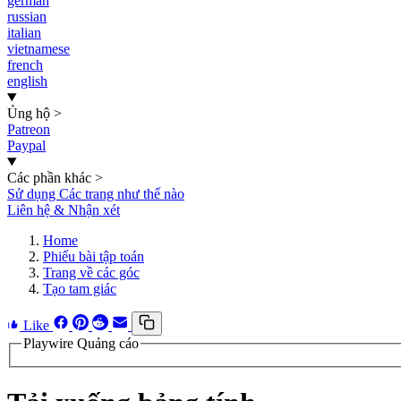
german
russian
italian
vietnamese
french
english
Ủng hộ
>
Patreon
Paypal
Các phần khác
>
Sử dụng Các trang như thế nào
Liên hệ & Nhận xét
Home
Phiếu bài tập toán
Trang về các góc
Tạo tam giác
Like
Playwire Quảng cáo