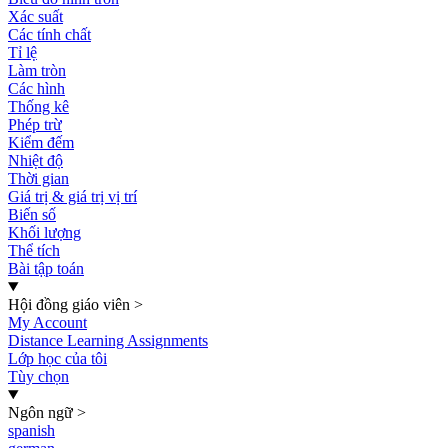
Xác suất
Các tính chất
Tỉ lệ
Làm tròn
Các hình
Thống kê
Phép trừ
Kiểm đếm
Nhiệt độ
Thời gian
Giá trị & giá trị vị trí
Biến số
Khối lượng
Thể tích
Bài tập toán
Hội đồng giáo viên
>
My Account
Distance Learning Assignments
Lớp học của tôi
Tùy chọn
Ngôn ngữ
>
spanish