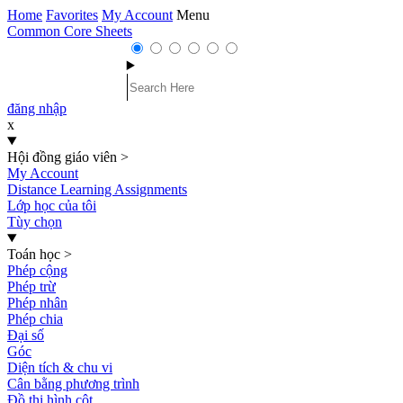
Home
Favorites
My Account
Menu
Common Core Sheets
đăng nhập
x
Hội đồng giáo viên
>
My Account
Distance Learning Assignments
Lớp học của tôi
Tùy chọn
Toán học
>
Phép cộng
Phép trừ
Phép nhân
Phép chia
Đại số
Góc
Diện tích & chu vi
Cân bằng phương trình
Đồ thị hình cột