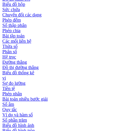
Biểu đồ hộp
Sức chứa
Chuyển đổi các dạng
Phép đếm
Số thập phân
Phép chia
Bài tập toán
Các mối liên hệ
Thừa số
Phân số
Hệ trục
Đường thẳng
Đồ thị đường thẳng
Biểu đồ thống kê
vi
Sự đo lường
Tiền tệ
Phép nhân
Bài toán nhiều bước giải
Số âm
Quy tắc
Ví dụ và hàm số
Số phần trăm
Biểu đồ hình ảnh
Biểu đồ hình tròn