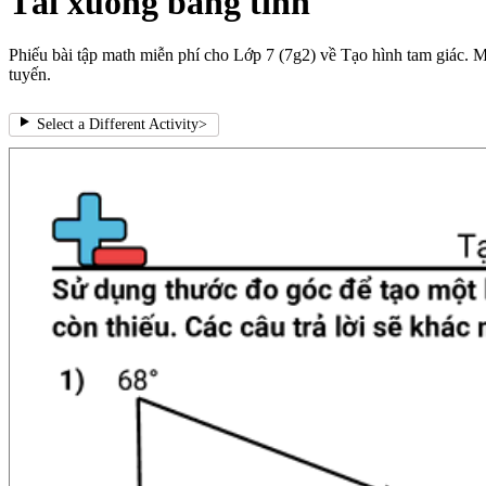
Tải xuống bảng tính
Phiếu bài tập math miễn phí cho Lớp 7 (7g2) về Tạo hình tam giác. Mỗ
tuyến.
Select a Different Activity
>