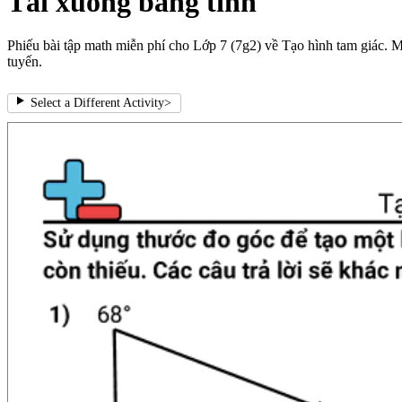
Tải xuống bảng tính
Phiếu bài tập math miễn phí cho Lớp 7 (7g2) về Tạo hình tam giác. Mỗ
tuyến.
Select a Different Activity
>