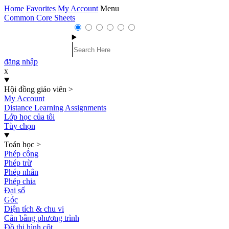
Home
Favorites
My Account
Menu
Common Core Sheets
đăng nhập
x
Hội đồng giáo viên
>
My Account
Distance Learning Assignments
Lớp học của tôi
Tùy chọn
Toán học
>
Phép cộng
Phép trừ
Phép nhân
Phép chia
Đại số
Góc
Diện tích & chu vi
Cân bằng phương trình
Đồ thị hình cột