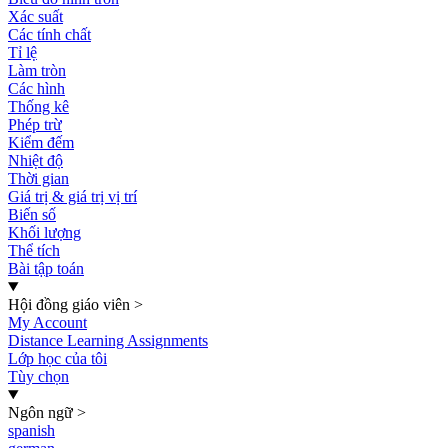
Xác suất
Các tính chất
Tỉ lệ
Làm tròn
Các hình
Thống kê
Phép trừ
Kiểm đếm
Nhiệt độ
Thời gian
Giá trị & giá trị vị trí
Biến số
Khối lượng
Thể tích
Bài tập toán
Hội đồng giáo viên
>
My Account
Distance Learning Assignments
Lớp học của tôi
Tùy chọn
Ngôn ngữ
>
spanish