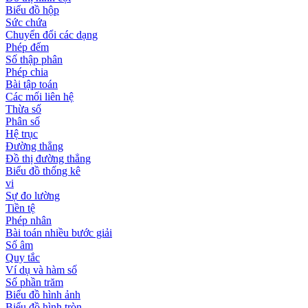
Biểu đồ hộp
Sức chứa
Chuyển đổi các dạng
Phép đếm
Số thập phân
Phép chia
Bài tập toán
Các mối liên hệ
Thừa số
Phân số
Hệ trục
Đường thẳng
Đồ thị đường thẳng
Biểu đồ thống kê
vi
Sự đo lường
Tiền tệ
Phép nhân
Bài toán nhiều bước giải
Số âm
Quy tắc
Ví dụ và hàm số
Số phần trăm
Biểu đồ hình ảnh
Biểu đồ hình tròn