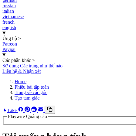
german
russian
italian
vietnamese
french
english
Ủng hộ
>
Patreon
Paypal
Các phần khác
>
Sử dụng Các trang như thế nào
Liên hệ & Nhận xét
Home
Phiếu bài tập toán
Trang về các góc
Tạo tam giác
Like
Playwire Quảng cáo