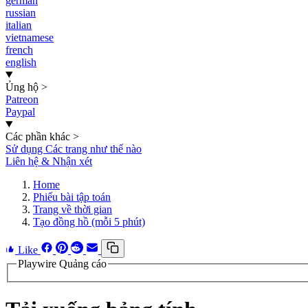
german
russian
italian
vietnamese
french
english
Ủng hộ
>
Patreon
Paypal
Các phần khác
>
Sử dụng Các trang như thế nào
Liên hệ & Nhận xét
Home
Phiếu bài tập toán
Trang về thời gian
Tạo đồng hồ (mỗi 5 phút)
Like
Playwire Quảng cáo