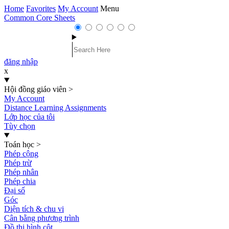
Home
Favorites
My Account
Menu
Common Core Sheets
đăng nhập
x
Hội đồng giáo viên
>
My Account
Distance Learning Assignments
Lớp học của tôi
Tùy chọn
Toán học
>
Phép cộng
Phép trừ
Phép nhân
Phép chia
Đại số
Góc
Diện tích & chu vi
Cân bằng phương trình
Đồ thị hình cột