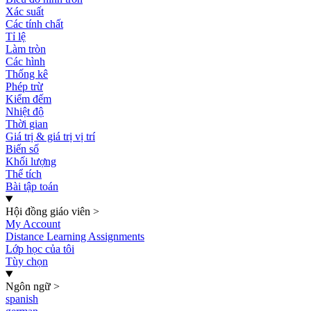
Xác suất
Các tính chất
Tỉ lệ
Làm tròn
Các hình
Thống kê
Phép trừ
Kiểm đếm
Nhiệt độ
Thời gian
Giá trị & giá trị vị trí
Biến số
Khối lượng
Thể tích
Bài tập toán
Hội đồng giáo viên
>
My Account
Distance Learning Assignments
Lớp học của tôi
Tùy chọn
Ngôn ngữ
>
spanish