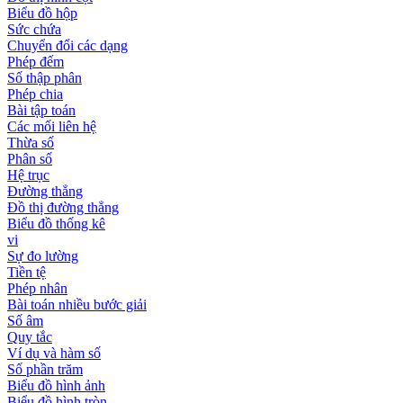
Biểu đồ hộp
Sức chứa
Chuyển đổi các dạng
Phép đếm
Số thập phân
Phép chia
Bài tập toán
Các mối liên hệ
Thừa số
Phân số
Hệ trục
Đường thẳng
Đồ thị đường thẳng
Biểu đồ thống kê
vi
Sự đo lường
Tiền tệ
Phép nhân
Bài toán nhiều bước giải
Số âm
Quy tắc
Ví dụ và hàm số
Số phần trăm
Biểu đồ hình ảnh
Biểu đồ hình tròn