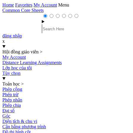
Home
Favorites
My Account
Menu
Common Core Sheets
đăng nhập
x
Hội đồng giáo viên
>
My Account
Distance Learning Assignments
Lớp học của tôi
Tùy chọn
Toán học
>
Phép cộng
Phép trừ
Phép nhân
Phép chia
Đại số
Góc
Diện tích & chu vi
Cân bằng phương trình
Đồ thị hình cột