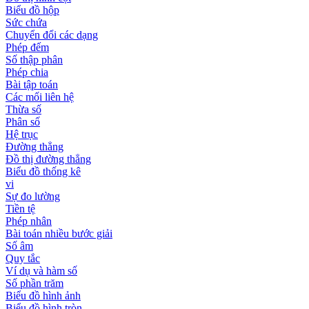
Biểu đồ hộp
Sức chứa
Chuyển đổi các dạng
Phép đếm
Số thập phân
Phép chia
Bài tập toán
Các mối liên hệ
Thừa số
Phân số
Hệ trục
Đường thẳng
Đồ thị đường thẳng
Biểu đồ thống kê
vi
Sự đo lường
Tiền tệ
Phép nhân
Bài toán nhiều bước giải
Số âm
Quy tắc
Ví dụ và hàm số
Số phần trăm
Biểu đồ hình ảnh
Biểu đồ hình tròn