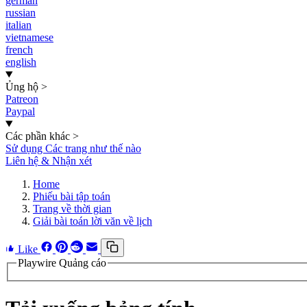
german
russian
italian
vietnamese
french
english
Ủng hộ
>
Patreon
Paypal
Các phần khác
>
Sử dụng Các trang như thế nào
Liên hệ & Nhận xét
Home
Phiếu bài tập toán
Trang về thời gian
Giải bài toán lời văn về lịch
Like
Playwire Quảng cáo