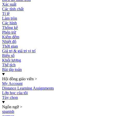
Xác suất
Các tính chất
Tỉ lệ
Làm tròn
Các hình
Thống kê
Phép trừ
Kiểm đếm
Nhiệt độ
Thời gian
Giá trị & giá trị vị trí
Biến số
Khối lượng
Thể tích
Bài tập toán
Hội đồng giáo viên
>
My Account
Distance Learning Assignments
Lớp học của tôi
Tùy chọn
Ngôn ngữ
>
spanish