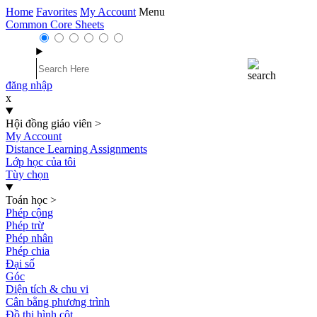
Home
Favorites
My Account
Menu
Common Core Sheets
đăng nhập
x
Hội đồng giáo viên
>
My Account
Distance Learning Assignments
Lớp học của tôi
Tùy chọn
Toán học
>
Phép cộng
Phép trừ
Phép nhân
Phép chia
Đại số
Góc
Diện tích & chu vi
Cân bằng phương trình
Đồ thị hình cột