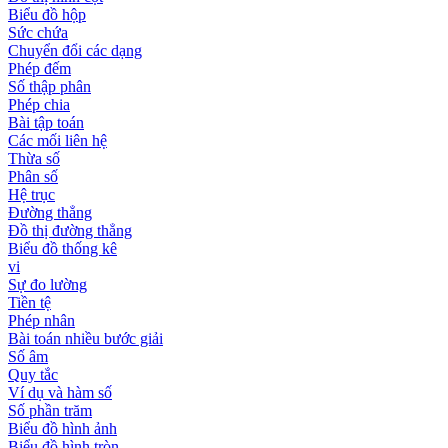
Biểu đồ hộp
Sức chứa
Chuyển đổi các dạng
Phép đếm
Số thập phân
Phép chia
Bài tập toán
Các mối liên hệ
Thừa số
Phân số
Hệ trục
Đường thẳng
Đồ thị đường thẳng
Biểu đồ thống kê
vi
Sự đo lường
Tiền tệ
Phép nhân
Bài toán nhiều bước giải
Số âm
Quy tắc
Ví dụ và hàm số
Số phần trăm
Biểu đồ hình ảnh
Biểu đồ hình tròn