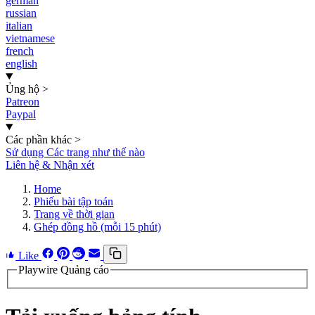
german
russian
italian
vietnamese
french
english
Ủng hộ
>
Patreon
Paypal
Các phần khác
>
Sử dụng Các trang như thế nào
Liên hệ & Nhận xét
Home
Phiếu bài tập toán
Trang về thời gian
Ghép đồng hồ (mỗi 15 phút)
Like
Playwire Quảng cáo