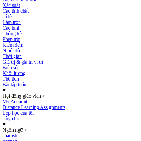
Xác suất
Các tính chất
Tỉ lệ
Làm tròn
Các hình
Thống kê
Phép trừ
Kiểm đếm
Nhiệt độ
Thời gian
Giá trị & giá trị vị trí
Biến số
Khối lượng
Thể tích
Bài tập toán
Hội đồng giáo viên
>
My Account
Distance Learning Assignments
Lớp học của tôi
Tùy chọn
Ngôn ngữ
>
spanish