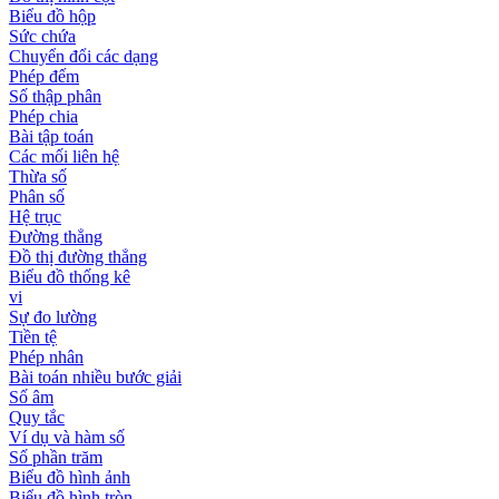
Biểu đồ hộp
Sức chứa
Chuyển đổi các dạng
Phép đếm
Số thập phân
Phép chia
Bài tập toán
Các mối liên hệ
Thừa số
Phân số
Hệ trục
Đường thẳng
Đồ thị đường thẳng
Biểu đồ thống kê
vi
Sự đo lường
Tiền tệ
Phép nhân
Bài toán nhiều bước giải
Số âm
Quy tắc
Ví dụ và hàm số
Số phần trăm
Biểu đồ hình ảnh
Biểu đồ hình tròn