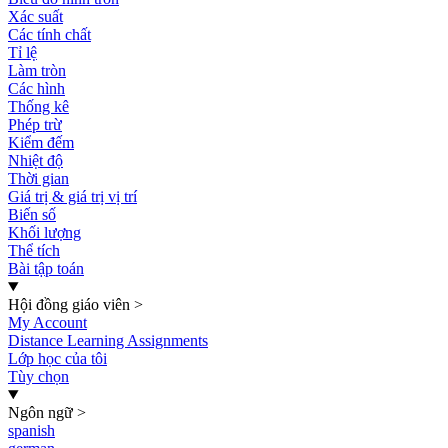
Xác suất
Các tính chất
Tỉ lệ
Làm tròn
Các hình
Thống kê
Phép trừ
Kiểm đếm
Nhiệt độ
Thời gian
Giá trị & giá trị vị trí
Biến số
Khối lượng
Thể tích
Bài tập toán
Hội đồng giáo viên
>
My Account
Distance Learning Assignments
Lớp học của tôi
Tùy chọn
Ngôn ngữ
>
spanish