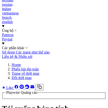
german
russian
italian
vietnamese
french
english
Ủng hộ
>
Patreon
Paypal
Các phần khác
>
Sử dụng Các trang như thế nào
Liên hệ & Nhận xét
Home
Phiếu bài tập toán
Trang về thời gian
Đổi thời gian
Like
Playwire Quảng cáo