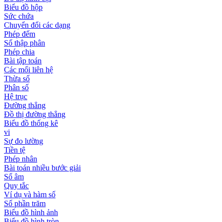
Biểu đồ hộp
Sức chứa
Chuyển đổi các dạng
Phép đếm
Số thập phân
Phép chia
Bài tập toán
Các mối liên hệ
Thừa số
Phân số
Hệ trục
Đường thẳng
Đồ thị đường thẳng
Biểu đồ thống kê
vi
Sự đo lường
Tiền tệ
Phép nhân
Bài toán nhiều bước giải
Số âm
Quy tắc
Ví dụ và hàm số
Số phần trăm
Biểu đồ hình ảnh
Biểu đồ hình tròn