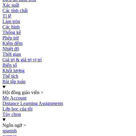
Xác suất
Các tính chất
Tỉ lệ
Làm tròn
Các hình
Thống kê
Phép trừ
Kiểm đếm
Nhiệt độ
Thời gian
Giá trị & giá trị vị trí
Biến số
Khối lượng
Thể tích
Bài tập toán
Hội đồng giáo viên
>
My Account
Distance Learning Assignments
Lớp học của tôi
Tùy chọn
Ngôn ngữ
>
spanish