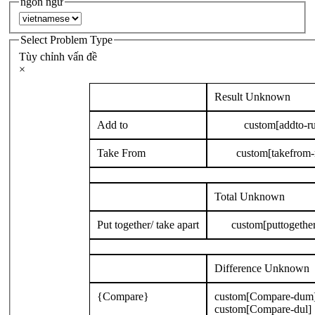
ngôn ngữ
Select Problem Type
Tùy chỉnh vấn đề
×
Result Unknown
Add to
custom[addto-r
Take From
custom[takefrom-
Total Unknown
Put together/ take apart
custom[puttogether
Difference Unknown
{Compare}
custom[Compare-dum
custom[Compare-dul]