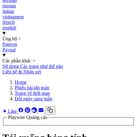
german
russian
italian
vietnamese
french
english
Ủng hộ
>
Patreon
Paypal
Các phần khác
>
Sử dụng Các trang như thế nào
Liên hệ & Nhận xét
Home
Phiếu bài tập toán
Trang về thời gian
Đổi ngày sang tuần
Like
Playwire Quảng cáo