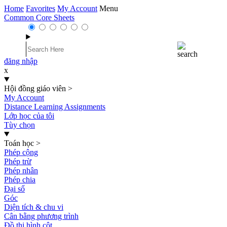
Home
Favorites
My Account
Menu
Common Core Sheets
đăng nhập
x
Hội đồng giáo viên
>
My Account
Distance Learning Assignments
Lớp học của tôi
Tùy chọn
Toán học
>
Phép cộng
Phép trừ
Phép nhân
Phép chia
Đại số
Góc
Diện tích & chu vi
Cân bằng phương trình
Đồ thị hình cột