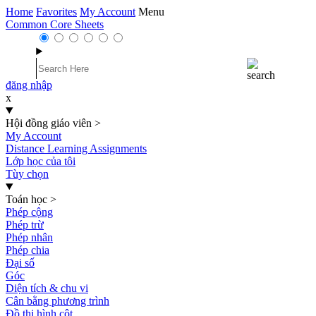
Home
Favorites
My Account
Menu
Common Core Sheets
đăng nhập
x
Hội đồng giáo viên
>
My Account
Distance Learning Assignments
Lớp học của tôi
Tùy chọn
Toán học
>
Phép cộng
Phép trừ
Phép nhân
Phép chia
Đại số
Góc
Diện tích & chu vi
Cân bằng phương trình
Đồ thị hình cột