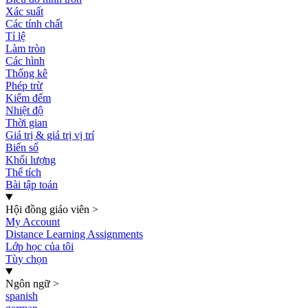
Xác suất
Các tính chất
Tỉ lệ
Làm tròn
Các hình
Thống kê
Phép trừ
Kiểm đếm
Nhiệt độ
Thời gian
Giá trị & giá trị vị trí
Biến số
Khối lượng
Thể tích
Bài tập toán
Hội đồng giáo viên
>
My Account
Distance Learning Assignments
Lớp học của tôi
Tùy chọn
Ngôn ngữ
>
spanish