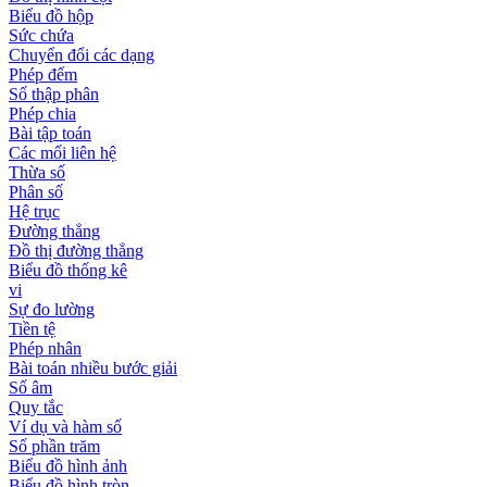
Biểu đồ hộp
Sức chứa
Chuyển đổi các dạng
Phép đếm
Số thập phân
Phép chia
Bài tập toán
Các mối liên hệ
Thừa số
Phân số
Hệ trục
Đường thẳng
Đồ thị đường thẳng
Biểu đồ thống kê
vi
Sự đo lường
Tiền tệ
Phép nhân
Bài toán nhiều bước giải
Số âm
Quy tắc
Ví dụ và hàm số
Số phần trăm
Biểu đồ hình ảnh
Biểu đồ hình tròn