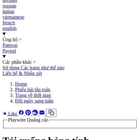
german
russian
italian
vietnamese
french
english
Ủng hộ
>
Patreon
Paypal
Các phần khác
>
Sử dụng Các trang như thế nào
Liên hệ & Nhận xét
Home
Phiếu bài tập toán
Trang về thời gian
Đổi ngày sang tuần
Like
Playwire Quảng cáo