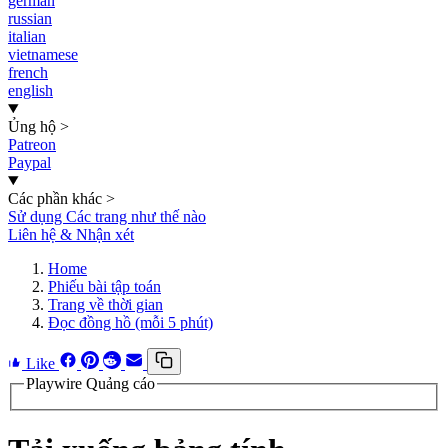
german
russian
italian
vietnamese
french
english
Ủng hộ
>
Patreon
Paypal
Các phần khác
>
Sử dụng Các trang như thế nào
Liên hệ & Nhận xét
Home
Phiếu bài tập toán
Trang về thời gian
Đọc đồng hồ (mỗi 5 phút)
Like
Playwire Quảng cáo