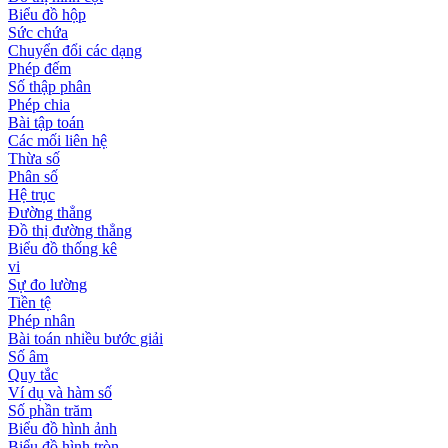
Biểu đồ hộp
Sức chứa
Chuyển đổi các dạng
Phép đếm
Số thập phân
Phép chia
Bài tập toán
Các mối liên hệ
Thừa số
Phân số
Hệ trục
Đường thẳng
Đồ thị đường thẳng
Biểu đồ thống kê
vi
Sự đo lường
Tiền tệ
Phép nhân
Bài toán nhiều bước giải
Số âm
Quy tắc
Ví dụ và hàm số
Số phần trăm
Biểu đồ hình ảnh
Biểu đồ hình tròn