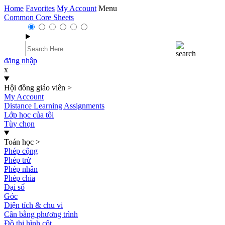
Home
Favorites
My Account
Menu
Common Core Sheets
đăng nhập
x
Hội đồng giáo viên
>
My Account
Distance Learning Assignments
Lớp học của tôi
Tùy chọn
Toán học
>
Phép cộng
Phép trừ
Phép nhân
Phép chia
Đại số
Góc
Diện tích & chu vi
Cân bằng phương trình
Đồ thị hình cột