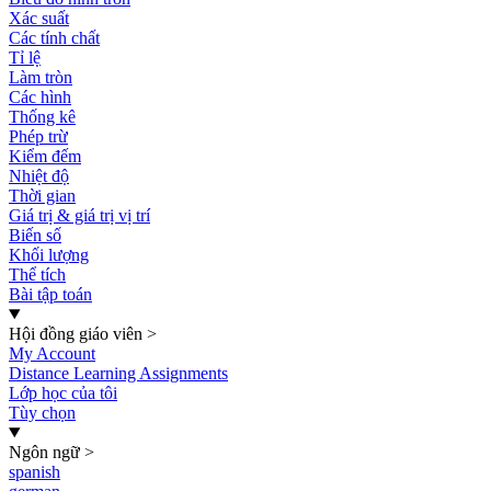
Xác suất
Các tính chất
Tỉ lệ
Làm tròn
Các hình
Thống kê
Phép trừ
Kiểm đếm
Nhiệt độ
Thời gian
Giá trị & giá trị vị trí
Biến số
Khối lượng
Thể tích
Bài tập toán
Hội đồng giáo viên
>
My Account
Distance Learning Assignments
Lớp học của tôi
Tùy chọn
Ngôn ngữ
>
spanish