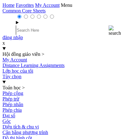
Home
Favorites
My Account
Menu
Common Core Sheets
đăng nhập
x
Hội đồng giáo viên
>
My Account
Distance Learning Assignments
Lớp học của tôi
Tùy chọn
Toán học
>
Phép cộng
Phép trừ
Phép nhân
Phép chia
Đại số
Góc
Diện tích & chu vi
Cân bằng phương trình
Đồ thị hình cột