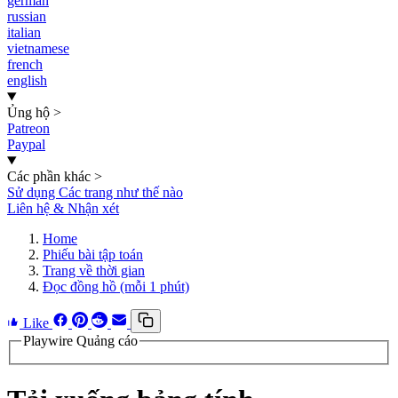
german
russian
italian
vietnamese
french
english
Ủng hộ
>
Patreon
Paypal
Các phần khác
>
Sử dụng Các trang như thế nào
Liên hệ & Nhận xét
Home
Phiếu bài tập toán
Trang về thời gian
Đọc đồng hồ (mỗi 1 phút)
Like
Playwire Quảng cáo