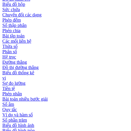
Biểu đồ hộp
Sức chứa
Chuyển đổi các dạng
Phép đếm
Số thập phân
Phép chia
Bài tập toán
Các mối liên hệ
Thừa số
Phân số
Hệ trục
Đường thẳng
Đồ thị đường thẳng
Biểu đồ thống kê
vi
Sự đo lường
Tiền tệ
Phép nhân
Bài toán nhiều bước giải
Số âm
Quy tắc
Ví dụ và hàm số
Số phần trăm
Biểu đồ hình ảnh
Biểu đồ hình tròn