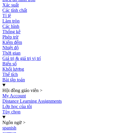
Xác suất
Các tính chất
Tỉ lệ
Làm tròn
Các hình
Thống kê
Phép trừ
Kiểm đếm
Nhiệt độ
Thời gian
Giá trị & giá trị vị trí
Biến số
Khối lượng
Thể tích
Bài tập toán
Hội đồng giáo viên
>
My Account
Distance Learning Assignments
Lớp học của tôi
Tùy chọn
Ngôn ngữ
>
spanish