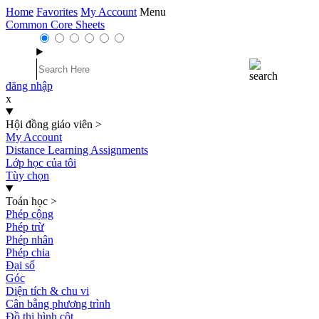
Home
Favorites
My Account
Menu
Common Core Sheets
đăng nhập
x
Hội đồng giáo viên
>
My Account
Distance Learning Assignments
Lớp học của tôi
Tùy chọn
Toán học
>
Phép cộng
Phép trừ
Phép nhân
Phép chia
Đại số
Góc
Diện tích & chu vi
Cân bằng phương trình
Đồ thị hình cột