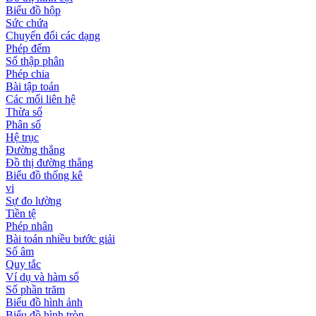
Biểu đồ hộp
Sức chứa
Chuyển đổi các dạng
Phép đếm
Số thập phân
Phép chia
Bài tập toán
Các mối liên hệ
Thừa số
Phân số
Hệ trục
Đường thẳng
Đồ thị đường thẳng
Biểu đồ thống kê
vi
Sự đo lường
Tiền tệ
Phép nhân
Bài toán nhiều bước giải
Số âm
Quy tắc
Ví dụ và hàm số
Số phần trăm
Biểu đồ hình ảnh
Biểu đồ hình tròn