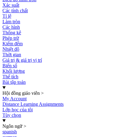
Xác suất
Các tính chất
Tỉ lệ
Làm tròn
Các hình
Thống kê
Phép trừ
Kiểm đếm
Nhiệt độ
Thời gian
Giá trị & giá trị vị trí
Biến số
Khối lượng
Thể tích
Bài tập toán
Hội đồng giáo viên
>
My Account
Distance Learning Assignments
Lớp học của tôi
Tùy chọn
Ngôn ngữ
>
spanish