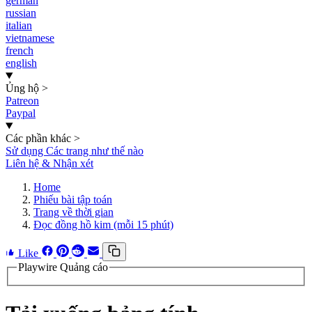
german
russian
italian
vietnamese
french
english
Ủng hộ
>
Patreon
Paypal
Các phần khác
>
Sử dụng Các trang như thế nào
Liên hệ & Nhận xét
Home
Phiếu bài tập toán
Trang về thời gian
Đọc đồng hồ kim (mỗi 15 phút)
Like
Playwire Quảng cáo