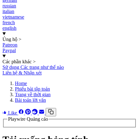
german
russian
italian
vietnamese
french
english
Ủng hộ
>
Patreon
Paypal
Các phần khác
>
Sử dụng Các trang như thế nào
Liên hệ & Nhận xét
Home
Phiếu bài tập toán
Trang về thời gian
Bài toán lời văn
Like
Playwire Quảng cáo