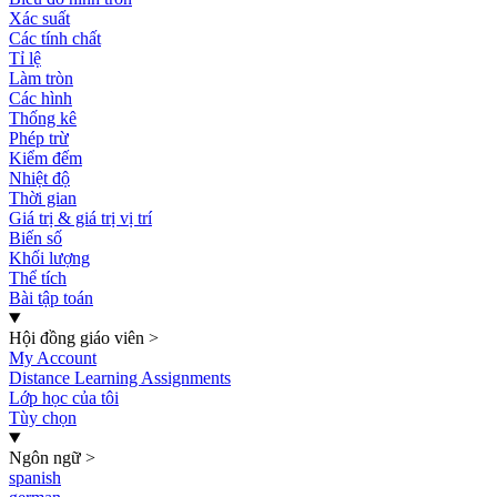
Xác suất
Các tính chất
Tỉ lệ
Làm tròn
Các hình
Thống kê
Phép trừ
Kiểm đếm
Nhiệt độ
Thời gian
Giá trị & giá trị vị trí
Biến số
Khối lượng
Thể tích
Bài tập toán
Hội đồng giáo viên
>
My Account
Distance Learning Assignments
Lớp học của tôi
Tùy chọn
Ngôn ngữ
>
spanish