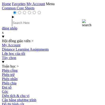
Home
Favorites
My Account
Menu
Common Core Sheets
đăng nhập
x
Hội đồng giáo viên
>
My Account
Distance Learning Assignments
Lớp học của tôi
Tùy chọn
Toán học
>
Phép cộng
Phép trừ
Phép nhân
Phép chia
Đại số
Góc
Diện tích & chu vi
Cân bằng phương trình
Đồ thị hình cột