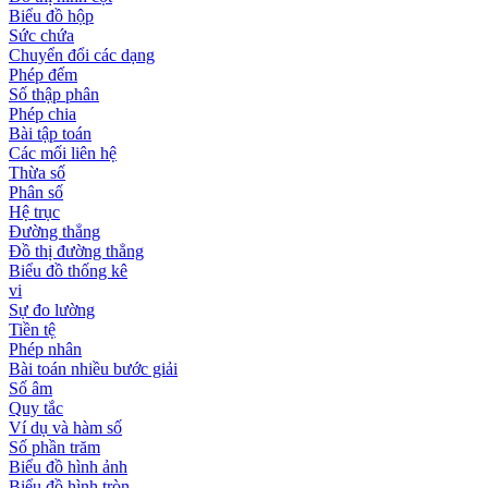
Biểu đồ hộp
Sức chứa
Chuyển đổi các dạng
Phép đếm
Số thập phân
Phép chia
Bài tập toán
Các mối liên hệ
Thừa số
Phân số
Hệ trục
Đường thẳng
Đồ thị đường thẳng
Biểu đồ thống kê
vi
Sự đo lường
Tiền tệ
Phép nhân
Bài toán nhiều bước giải
Số âm
Quy tắc
Ví dụ và hàm số
Số phần trăm
Biểu đồ hình ảnh
Biểu đồ hình tròn