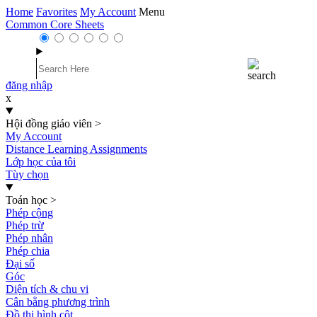
Home
Favorites
My Account
Menu
Common Core Sheets
đăng nhập
x
Hội đồng giáo viên
>
My Account
Distance Learning Assignments
Lớp học của tôi
Tùy chọn
Toán học
>
Phép cộng
Phép trừ
Phép nhân
Phép chia
Đại số
Góc
Diện tích & chu vi
Cân bằng phương trình
Đồ thị hình cột