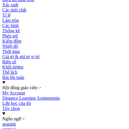
Xác suất
Các tính chất
Tỉ lệ
Làm tròn
Các hình
Thống kê
Phép trừ
Kiểm đếm
Nhiệt độ
Thời gian
Giá trị & giá trị vị trí
Biến số
Khối lượng
Thể tích
Bài tập toán
Hội đồng giáo viên
>
My Account
Distance Learning Assignments
Lớp học của tôi
Tùy chọn
Ngôn ngữ
>
spanish