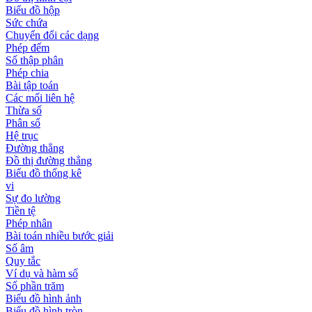
Biểu đồ hộp
Sức chứa
Chuyển đổi các dạng
Phép đếm
Số thập phân
Phép chia
Bài tập toán
Các mối liên hệ
Thừa số
Phân số
Hệ trục
Đường thẳng
Đồ thị đường thẳng
Biểu đồ thống kê
vi
Sự đo lường
Tiền tệ
Phép nhân
Bài toán nhiều bước giải
Số âm
Quy tắc
Ví dụ và hàm số
Số phần trăm
Biểu đồ hình ảnh
Biểu đồ hình tròn