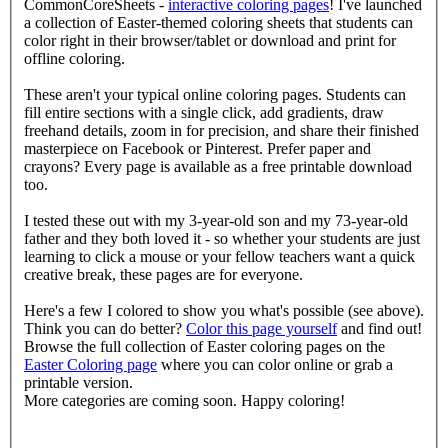
CommonCoreSheets -
interactive coloring pages
! I've launched
a collection of Easter-themed coloring sheets that students can
color right in their browser/tablet or download and print for
offline coloring.
These aren't your typical online coloring pages. Students can
fill entire sections with a single click, add gradients, draw
freehand details, zoom in for precision, and share their finished
masterpiece on Facebook or Pinterest. Prefer paper and
crayons? Every page is available as a free printable download
too.
I tested these out with my 3-year-old son and my 73-year-old
father and they both loved it - so whether your students are just
learning to click a mouse or your fellow teachers want a quick
creative break, these pages are for everyone.
Here's a few I colored to show you what's possible (see above).
Think you can do better?
Color this page yourself
and find out!
Browse the full collection of Easter coloring pages on the
Easter Coloring page
where you can color online or grab a
printable version.
More categories are coming soon. Happy coloring!